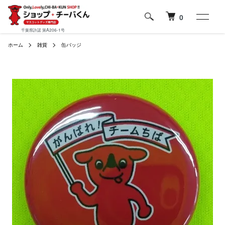
0
千葉県許諾 第A206-1号
ホーム
雑貨
缶バッジ