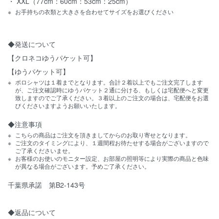
・ XXL（77cm：60cm：53cm：25cm）
お手持ちの衣類と大きさを合わせてサイズをお選びください
◆発送について
【クロネコゆうパケット可】
【ゆうパケット可】
ポロシャツは１着までとなります。合計２着以上でもご注文完了します
が、ご注文確認時にゆうパケット２通に分ける、もしくは宅配便へと変更
致しますのでご了承ください。３着以上のご注文の場合は、宅配便をお選
びくださいますようお願いいたします。
◆注意事項
こちらの商品はご注文を頂きましてからのお取り寄せとなります。
ご注文のタイミングにより、１週間程お待たせする場合がございますので
ご了承くださいませ。
お客様のお使いのモニター設定、お部屋の照明等により実際の商品と色味
が異なる場合がございます。予めご了承ください。
千葉県承諾 第B2-143号
◆返品について