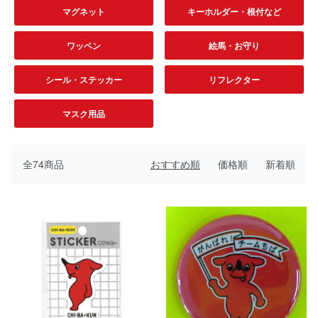
マグネット
キーホルダー・根付など
ワッペン
絵馬・お守り
シール・ステッカー
リフレクター
マスク用品
全74商品
おすすめ順
価格順
新着順