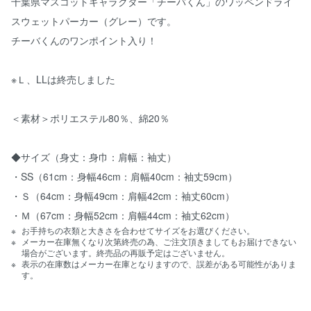
千葉県マスコットキャラクター「チーバくん」のワッペンドライ
スウェットパーカー（グレー）です。
チーバくんのワンポイント入り！
※Ｌ、LLは終売しました
＜素材＞ポリエステル80％、綿20％
◆サイズ（身丈：身巾：肩幅：袖丈）
・SS（61cm：身幅46cm：肩幅40cm：袖丈59cm）
・Ｓ（64cm：身幅49cm：肩幅42cm：袖丈60cm）
・Ｍ（67cm：身幅52cm：肩幅44cm：袖丈62cm）
お手持ちの衣類と大きさを合わせてサイズをお選びください。
メーカー在庫無くなり次第終売の為、ご注文頂きましてもお届けできない
場合がございます。終売品の再販予定はございません。
表示の在庫数はメーカー在庫となりますので、誤差がある可能性がありま
す。